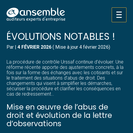
Créer et reprendre une activité
Pilotez votre gestion
Aller
CONTRÔLE URSSAF : DES
au
contenu
Gérer votre quotidien
Suivre votre comptabilité
ÉVOLUTIONS NOTABLES !
Piloter votre entreprise
Gérer vos ressources humaines
Par
|
4 FÉVRIER 2026
( Mise à jour 4 février 2026)
Développer votre entreprise
Dématérialiser vos documents
La procédure de contrôle Urssaf continue d’évoluer. Une
réforme récente apporte des ajustements concrets, à la
fois sur la forme des échanges avec les cotisants et sur
Construire votre patrimoine
le traitement des situations d’abus de droit. Des
changements qui visent à simplifier les démarches,
sécuriser la procédure et clarifier les conséquences en
Structurer votre croissance
cas de redressement…
Mise en œuvre de l’abus de
Être prêt pour la facturation
électronique
droit et évolution de la lettre
d’observations