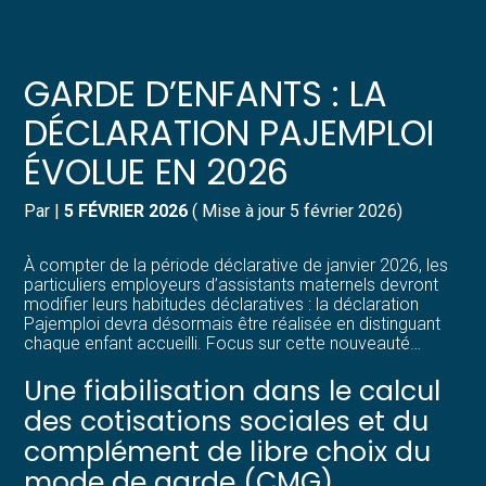
Créer et reprendre une activité
Pilotez votre gestion
GARDE D’ENFANTS : LA
Gérer votre quotidien
Suivre votre comptabilité
DÉCLARATION PAJEMPLOI
ÉVOLUE EN 2026
Piloter votre entreprise
Gérer vos ressources humaines
Par
|
5 FÉVRIER 2026
( Mise à jour 5 février 2026)
Développer votre entreprise
Dématérialiser vos documents
À compter de la période déclarative de janvier 2026, les
Construire votre patrimoine
particuliers employeurs d’assistants maternels devront
modifier leurs habitudes déclaratives : la déclaration
Pajemploi devra désormais être réalisée en distinguant
Structurer votre croissance
chaque enfant accueilli. Focus sur cette nouveauté…
Une fiabilisation dans le calcul
Être prêt pour la facturation
électronique
des cotisations sociales et du
complément de libre choix du
mode de garde (CMG)