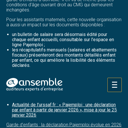
conditions d’âge ouvrant droit au CMG qui demeurent
inchangées.
Pour les assistants maternels, cette nouvelle organisation
a aussi un impact sur les documents disponibles :
un bulletin de salaire sera désormais édité pour
chaque enfant accueilli, consultable sur l’espace en
ligne Pajemploi ;
les récapitulatifs mensuels (salaires et abattements
fiscaux) présenteront des montants détaillés enfant
par enfant, ce qui améliore la lisibilité des éléments
déclarés.
Notez que des guides pratiques sont mis à disposition
dans l’espace numérique Pajemploi afin d’accompagner
les employeurs et les salariés dans cette transition.
Aller
au
Sources :
contenu
Actualité de l’urssaf.fr : « Pajemploi : une déclaration
par enfant à partir de janvier 2026 », mise à jour le 25
janvier 2026
Garde d’enfants : la déclaration Pajemploi évolue en 2026