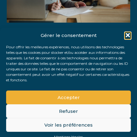
Gérer le consentement
Partager :
Pour offrir les meilleures expériences, nous utilisons des technologies
telles que les cookies pour stocker et/ou accéder aux informations des
FaceBook
Twitter
LinkedIn
appareils. Le fait de consentir à ces technologies nous permettra de
traiter des données telles que le comportement de navigation ou les ID
uniques sur ce site. Le fait de ne pas consentir ou de retirer son
consentement peut avoir un effet négatif sur certaines caractéristiques
et fonctions.
Accepter
Refuser
Footer
Voir les préférences
Footer
Principale
PLAN DU SITE
MENTIONS LÉGALES
Mentions légales