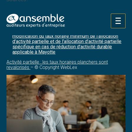
Décret no 2026-35 du 29 janvier 2026 portant
modification du taux horaire minimum de l’allocation
d’activité partielle et de l’allocation d’activité partielle
Aller
spécifique en cas de réduction d’activité durable
au
Décret no 2026-52 du 3 février 2026 portant
contenu
modification du taux horaire minimum de l’allocation
d’activité partielle et de l’allocation d’activité partielle
spécifique en cas de réduction d’activité durable
applicable à Mayotte
Activité partielle : les taux horaires planchers sont
revalorisés
– © Copyright WebLex