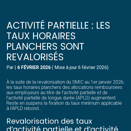
Créer et reprendre une activité
Pilotez votre gestion
ACTIVITÉ PARTIELLE : LES
Gérer votre quotidien
Suivre votre comptabilité
TAUX HORAIRES
PLANCHERS SONT
Piloter votre entreprise
Gérer vos ressources humaines
REVALORISÉS
Développer votre entreprise
Dématérialiser vos documents
Par
|
6 FÉVRIER 2026
( Mise à jour 6 février 2026)
Construire votre patrimoine
À la suite de la revalorisation du SMIC au 1er janvier 2026,
les taux horaires planchers des allocations remboursées
Structurer votre croissance
aux employeurs au titre de l’activité partielle et de
l’activité partielle de longue durée (APLD) augmentent.
Reste en suspens la fixation du taux minimum applicable
Être prêt pour la facturation
à l’APLD rebond…
électronique
Revalorisation des taux
d’activité partielle et d’activité