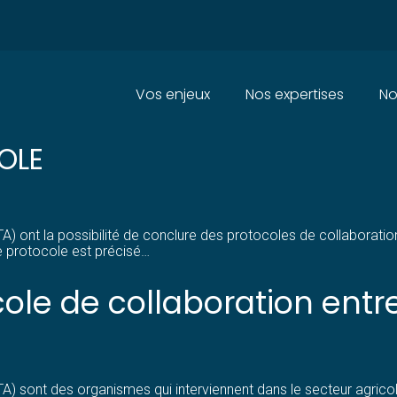
Principal
Vos enjeux
Nos expertises
No
 CORRESPONDANTS : UN PROTO
OLE
SSTA) ont la possibilité de conclure des protocoles de collabora
 protocole est précisé…
ole de collaboration entr
TA) sont des organismes qui interviennent dans le secteur agricol