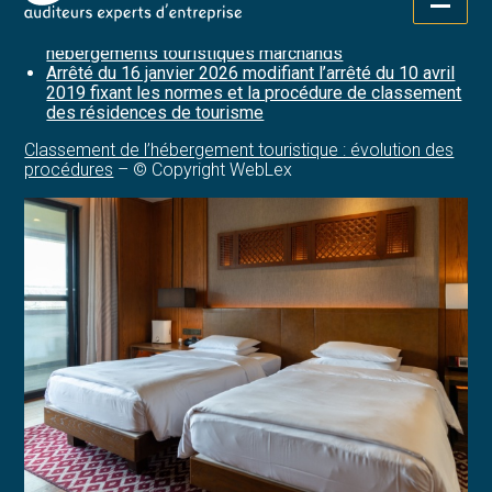
Aller
sécurisant des dispositions du code du tourisme
au
relatives à la définition et au classement de certains
contenu
hébergements touristiques marchands
Arrêté du 16 janvier 2026 modifiant l’arrêté du 10 avril
2019 fixant les normes et la procédure de classement
des résidences de tourisme
Classement de l’hébergement touristique : évolution des
procédures
– © Copyright WebLex