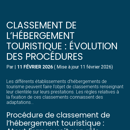
Créer et reprendre une activité
Pilotez votre gestion
CLASSEMENT DE
Gérer votre quotidien
Suivre votre comptabilité
L’HÉBERGEMENT
TOURISTIQUE : ÉVOLUTION
Piloter votre entreprise
Gérer vos ressources humaines
DES PROCÉDURES
Développer votre entreprise
Dématérialiser vos documents
Par
|
11 FÉVRIER 2026
( Mise à jour 11 février 2026)
Construire votre patrimoine
Les différents établissements d’hébergements de
tourisme peuvent faire l’objet de classements renseignant
Structurer votre croissance
leur clientèle sur leurs prestations. Les règles relatives à
la fixation de ces classements connaissent des
adaptations…
Être prêt pour la facturation
électronique
Procédure de classement de
l’hébergement touristique :