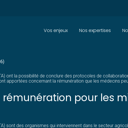
Principal
Vos enjeux
Nos expertises
No
CORRESPONDANTS : PRÉCISIO
26)
SSTA) ont la possibilité de conclure des protocoles de collabora
ont apportées concernant la rémunération que les médecins pe
 rémunération pour les m
TA) sont des organismes qui interviennent dans le secteur agricol