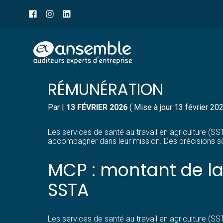
Menu
sub-
header
Aller
MÉDECINS PRATICIENS 
au
contenu
RÉMUNÉRATION
Par
|
13 FÉVRIER 2026
( Mise à jour 13 février 20
Les services de santé au travail en agriculture (
accompagner dans leur mission. Des précisions s
MCP : montant de la
SSTA
Les services de santé au travail en agriculture (SS