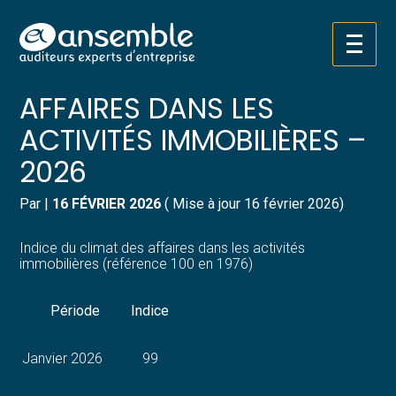
Créer et reprendre une activité
Pilotez votre gestion
Aller
INDICE DU CLIMAT DES
au
contenu
Gérer votre quotidien
Suivre votre comptabilité
AFFAIRES DANS LES
ACTIVITÉS IMMOBILIÈRES –
Piloter votre entreprise
Gérer vos ressources humaines
2026
Développer votre entreprise
Dématérialiser vos documents
Par
|
16 FÉVRIER 2026
( Mise à jour 16 février 2026)
Construire votre patrimoine
Indice du climat des affaires dans les activités
immobilières (référence 100 en 1976)
Structurer votre croissance
Période
Indice
Être prêt pour la facturation
électronique
Janvier 2026
99