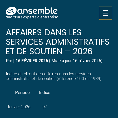
Créer et reprendre une activité
Pilotez votre gestion
Aller
INDICE DU CLIMAT DES
au
contenu
Gérer votre quotidien
Suivre votre comptabilité
AFFAIRES DANS LES
SERVICES ADMINISTRATIFS
Piloter votre entreprise
Gérer vos ressources humaines
ET DE SOUTIEN – 2026
Développer votre entreprise
Dématérialiser vos documents
Par
|
16 FÉVRIER 2026
( Mise à jour 16 février 2026)
Construire votre patrimoine
Indice du climat des affaires dans les services
administratifs et de soutien (référence 100 en 1989)
Structurer votre croissance
Période
Indice
Être prêt pour la facturation
électronique
Janvier 2026
97