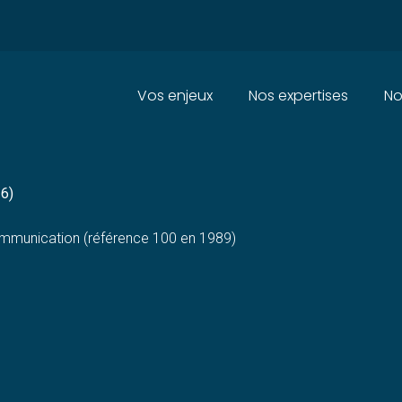
Principal
Vos enjeux
Nos expertises
No
 AFFAIRES DANS L’INFORMAT
26)
communication (référence 100 en 1989)