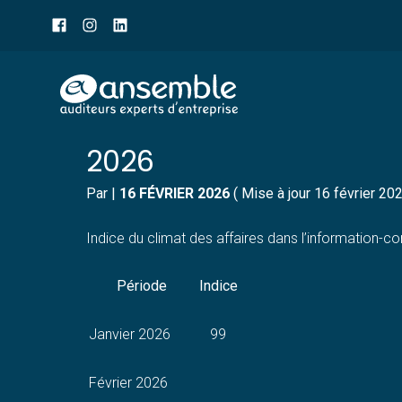
Menu
sub-
header
Aller
INDICE DU CLIMAT DES
au
contenu
2026
Par
|
16 FÉVRIER 2026
( Mise à jour 16 février 20
Indice du climat des affaires dans l’information-
Période
Indice
Janvier 2026
99
Février 2026