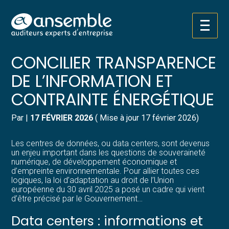
Créer et reprendre une activité
Pilotez votre gestion
Aller
DATA CENTERS :
au
contenu
Gérer votre quotidien
Suivre votre comptabilité
CONCILIER TRANSPARENCE
DE L’INFORMATION ET
Piloter votre entreprise
Gérer vos ressources humaines
CONTRAINTE ÉNERGÉTIQUE
Développer votre entreprise
Dématérialiser vos documents
Par
|
17 FÉVRIER 2026
( Mise à jour 17 février 2026)
Construire votre patrimoine
Les centres de données, ou data centers, sont devenus
un enjeu important dans les questions de souveraineté
Structurer votre croissance
numérique, de développement économique et
d’empreinte environnementale. Pour allier toutes ces
logiques, la loi d’adaptation au droit de l’Union
Être prêt pour la facturation
européenne du 30 avril 2025 a posé un cadre qui vient
électronique
d’être précisé par le Gouvernement…
Data centers : informations et