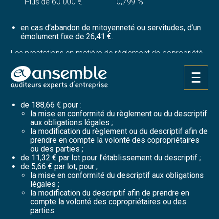
Plus de 60 000 €
0,799 %
en cas d’abandon de mitoyenneté ou servitudes, d’un
émolument fixe de 26,41 €.
Les prestations en matière de règlement de copropriété
ou descriptif en volume donnent lieu à la perception d’un
émolument :
Aller
de 377,31 €, pour l’établissement de l’acte de
au
règlement de copropriété ou descriptif en volume ;
contenu
de 188,66 € pour :
la mise en conformité du règlement ou du descriptif
aux obligations légales ;
la modification du règlement ou du descriptif afin de
prendre en compte la volonté des copropriétaires
ou des parties ;
de 11,32 € par lot pour l’établissement du descriptif ;
de 5,66 € par lot, pour ;
la mise en conformité du descriptif aux obligations
légales ;
la modification du descriptif afin de prendre en
compte la volonté des copropriétaires ou des
parties.