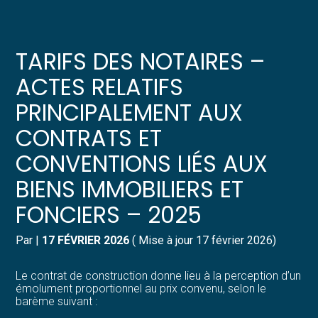
Créer et reprendre une activité
Pilotez votre gestion
TARIFS DES NOTAIRES –
Gérer votre quotidien
Suivre votre comptabilité
ACTES RELATIFS
PRINCIPALEMENT AUX
Piloter votre entreprise
Gérer vos ressources humaines
CONTRATS ET
Développer votre entreprise
Dématérialiser vos documents
CONVENTIONS LIÉS AUX
BIENS IMMOBILIERS ET
Construire votre patrimoine
FONCIERS – 2025
Structurer votre croissance
Par
|
17 FÉVRIER 2026
( Mise à jour 17 février 2026)
Être prêt pour la facturation
électronique
Le contrat de construction donne lieu à la perception d’un
émolument proportionnel au prix convenu, selon le
barème suivant :