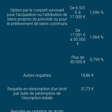
De 6 501
Option par le conjoint survivant
€ à
1,596 %
pour l’acquisition ou l’attribution de
17 000 €
biens propres du précédé ou pour
le prélèvement de biens communs
De
17 001 €
1,064 %
à 30 000
€
Plus de
0,799 %
30 000 €
Autres requêtes
18,86 €
Requête en réinscription d’un droit
37,73 €
par suite de péremption de
l’inscription initiale
Requête en radiation de droits