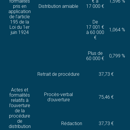
formalités
€ à
1,596 %
pris en
Distribution amiable
17 000 €
application
de l’article
195 de la
De
Loi du 1er
17 001 €
1,064 %
juin 1924
à 60 000
€
Plus de
0,799 %
60 000 €
Retrait de procédure
37,73 €
Actes et
Procès-verbal
formalités
75,46 €
d’ouverture
relatifs à
l’ouverture
de la
procédure
de
Rédaction
37,73 €
distribution