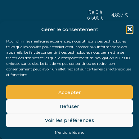
De 0 à
4,837 %
6 500 €
Gérer le consentement
De 6 501 €
Partage ou dévolution après
1,996 %
à 17 000 €
Pour offrir les meilleures expériences, nous utilisons des technologies
dissolution
telles que les cookies pour stocker et/ou accéder aux informations des
appareils. Le fait de consentir à ces technologies nous permettra de
De 17 001
traiter des données telles que le comportement de navigation ou les ID
€ à 60 000
1,33 %
uniques sur ce site. Le fait de ne pas consentir ou de retirer son
€
consentement peut avoir un effet négatif sur certaines caractéristiques
et fonctions.
Aller
Plus de
au
0,998 %
60 000 €
contenu
Accepter
Refuser
Les pourvois en matière de livre foncier, de certificat
d’héritier, de certificat d’exécuteur testamentaire, de
certificat de non-dommageabilité, d’associations,
Voir les préférences
d’exécution forcée, d’administration forcée, de partage
judiciaire, et de procédure de taxe donnent lieu à la
Mentions légales
perception d’un émolument fixe de 98,10 €.