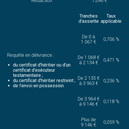
Rédaction
75,46 €
Tranches
Taux
d’assiette
applicable
De 0 à
0,706 %
1 067 €
Requête en délivrance :
De 1 068 €
0,471 %
à 2 134 €
du certificat d’héritier ou d’un
certificat d’exécuteur
testamentaire ;
De 2 135 €
du certificat d’héritier restreint ;
0,236 %
à 3 963 €
de l’envoi en possession.
De 3 964 €
0,118 %
à 9 146 €
Plus de
0,059 %
9 146 €