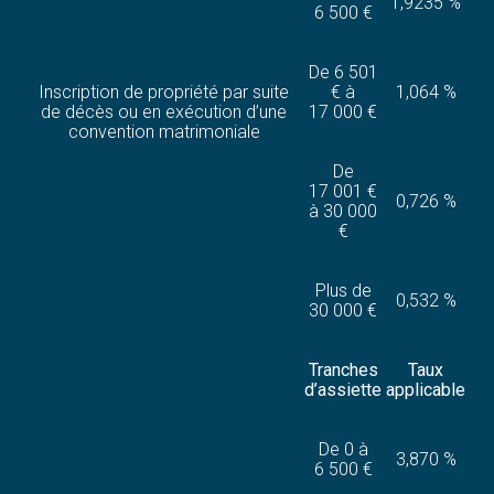
1,9235 %
6 500 €
De 6 501
Inscription de propriété par suite
€ à
1,064 %
de décès ou en exécution d’une
17 000 €
convention matrimoniale
De
17 001 €
0,726 %
à 30 000
€
Plus de
0,532 %
30 000 €
Tranches
Taux
d’assiette
applicable
De 0 à
3,870 %
6 500 €