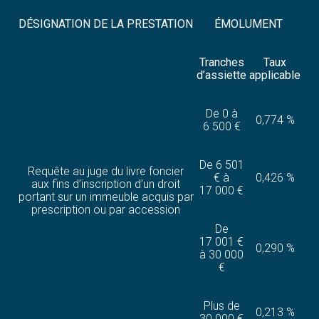
DÉSIGNATION DE LA PRESTATION
ÉMOLUMENT
Tranches
Taux
d’assiette
applicable
De 0 à
0,774 %
6 500 €
De 6 501
Requête au juge du livre foncier
€ à
0,426 %
aux fins d’inscription d’un droit
17 000 €
portant sur un immeuble acquis par
prescription ou par accession
De
17 001 €
0,290 %
à 30 000
€
Plus de
0,213 %
30 000 €