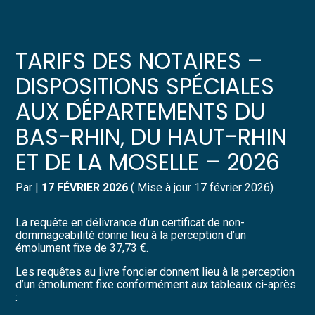
Créer et reprendre une activité
Pilotez votre gestion
TARIFS DES NOTAIRES –
Gérer votre quotidien
Suivre votre comptabilité
DISPOSITIONS SPÉCIALES
AUX DÉPARTEMENTS DU
Piloter votre entreprise
Gérer vos ressources humaines
BAS-RHIN, DU HAUT-RHIN
Développer votre entreprise
Dématérialiser vos documents
ET DE LA MOSELLE – 2026
Construire votre patrimoine
Par
|
17 FÉVRIER 2026
( Mise à jour 17 février 2026)
Structurer votre croissance
La requête en délivrance d’un certificat de non-
dommageabilité donne lieu à la perception d’un
émolument fixe de 37,73 €.
Être prêt pour la facturation
électronique
Les requêtes au livre foncier donnent lieu à la perception
d’un émolument fixe conformément aux tableaux ci-après
: