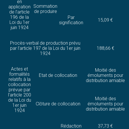
en
Sommation
application
de produire
de l’article
196 de la
Par
15,09 €
Loi du 1er
signification
juin 1924
Procès-verbal de production prévu
par l’article 197 de la Loi du 1er juin
188,66 €
1924
Actes et
Moitié des
formalités
Etat de collocation
émoluments pour
relatifs à la
distribution amiable
collocation
prévue par
l’article 200
Moitié des
de la Loi du
Clôture de collocation
émoluments pour
1er juin
distribution amiable
1924
Rédaction
37,73 €