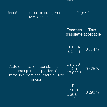
Requête en exécution du jugement
22,63 €
au livre foncier
Tranches
Taux
d’assiette
applicable
De 0 à
0,774 %
6 500 €
De 6 501
Acte de notoriété constatant la
€ à
0,426 %
prescription acquisitive si
17 000 €
l’immeuble n’est pas inscrit au livre
foncier
De
17 001 €
0,290 %
à 30 000
€