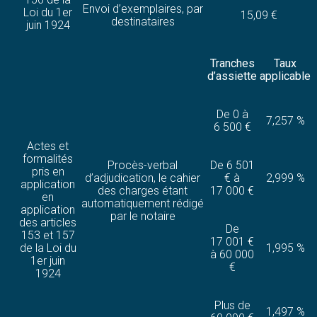
Envoi d’exemplaires, par
Loi du 1er
15,09 €
destinataires
juin 1924
Tranches
Taux
d’assiette
applicable
De 0 à
7,257 %
6 500 €
Actes et
formalités
Procès-verbal
De 6 501
pris en
d’adjudication, le cahier
€ à
2,999 %
application
des charges étant
17 000 €
en
automatiquement rédigé
application
par le notaire
des articles
De
153 et 157
17 001 €
de la Loi du
1,995 %
à 60 000
1er juin
€
1924
Plus de
1,497 %