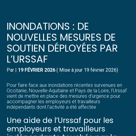
Créer et reprendre une activité
Pilotez votre gestion
INONDATIONS : DE
Gérer votre quotidien
Suivre votre comptabilité
NOUVELLES MESURES DE
SOUTIEN DÉPLOYÉES PAR
Piloter votre entreprise
Gérer vos ressources humaines
L’URSSAF
Développer votre entreprise
Dématérialiser vos documents
Par
|
19 FÉVRIER 2026
( Mise à jour 19 février 2026)
Construire votre patrimoine
Pour faire face aux inondations récentes survenues en
Occitanie, Nouvelle-Aquitaine et Pays de la Loire, l’Urssaf
Structurer votre croissance
vient de mettre en place des mesures d’urgence pour
accompagner les employeurs et travailleurs
indépendants dont l’activité a été affectée
Être prêt pour la facturation
électronique
Une aide de l’Urssaf pour les
employeurs et travailleurs