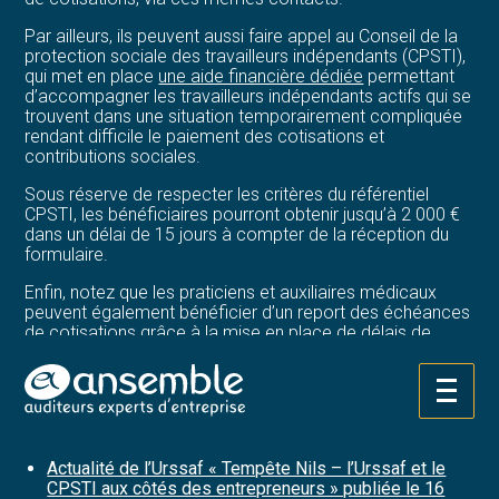
Par ailleurs, ils peuvent aussi faire appel au Conseil de la
protection sociale des travailleurs indépendants (CPSTI),
qui met en place
une aide financière dédiée
permettant
d’accompagner les travailleurs indépendants actifs qui se
trouvent dans une situation temporairement compliquée
rendant difficile le paiement des cotisations et
contributions sociales.
Sous réserve de respecter les critères du référentiel
CPSTI, les bénéficiaires pourront obtenir jusqu’à 2 000 €
dans un délai de 15 jours à compter de la réception du
formulaire.
Enfin, notez que les praticiens et auxiliaires médicaux
peuvent également bénéficier d’un report des échéances
de cotisations grâce à la mise en place de délais de
paiement via ces mêmes canaux. Une aide d’action
sociale auprès de la caisse de retraite est également
mise en place à ce titre.
Aller
au
Sources :
contenu
Actualité de l’Urssaf « Tempête Nils – l’Urssaf et le
CPSTI aux côtés des entrepreneurs » publiée le 16