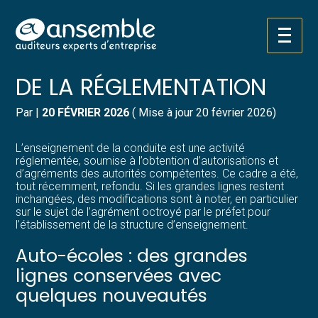
Créer et reprendre une activité
Pilotez votre gestion
Aller
AUTO-ÉCOLES : REFONTE
au
contenu
Gérer votre quotidien
Suivre votre comptabilité
DE LA RÉGLEMENTATION
Piloter votre entreprise
Gérer vos ressources humaines
Par
|
20 FÉVRIER 2026
( Mise à jour 20 février 2026)
Développer votre entreprise
Dématérialiser vos documents
L’enseignement de la conduite est une activité
réglementée, soumise à l’obtention d’autorisations et
d’agréments des autorités compétentes. Ce cadre a été,
Construire votre patrimoine
tout récemment, refondu. Si les grandes lignes restent
inchangées, des modifications sont à noter, en particulier
sur le sujet de l’agrément octroyé par le préfet pour
Structurer votre croissance
l’établissement de la structure d’enseignement.
Auto-écoles : des grandes
Être prêt pour la facturation
électronique
lignes conservées avec
quelques nouveautés