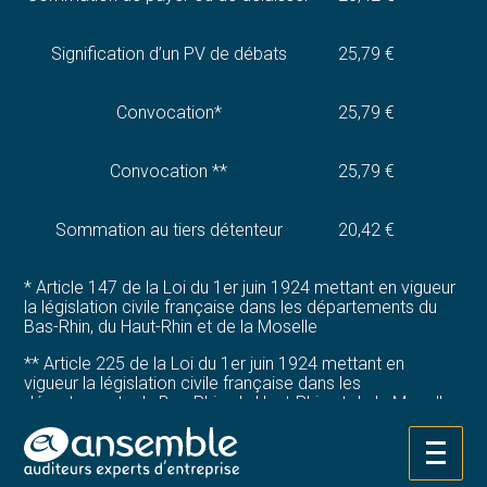
Signification d’un PV de débats
25,79 €
Convocation*
25,79 €
Convocation **
25,79 €
Sommation au tiers détenteur
20,42 €
* Article 147 de la Loi du 1er juin 1924 mettant en vigueur
la législation civile française dans les départements du
Bas-Rhin, du Haut-Rhin et de la Moselle
** Article 225 de la Loi du 1er juin 1924 mettant en
vigueur la législation civile française dans les
départements du Bas-Rhin, du Haut-Rhin et de la Moselle
Si, à compter de la demande du client, elles sont
réalisées dans un délai inférieur à 24 heures, la
Aller
signification et les convocations mentionnées ci-dessus
au