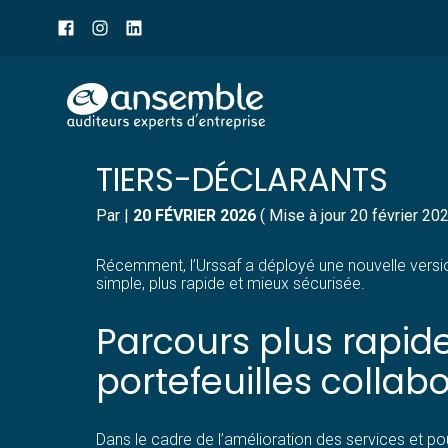
Menu
sub-
header
Aller
URSSAF : UN NOUVEAU 
au
contenu
TIERS-DÉCLARANTS
Par
|
20 FÉVRIER 2026
( Mise à jour 20 février 20
Récemment, l’Urssaf a déployé une nouvelle version
simple, plus rapide et mieux sécurisée.
Parcours plus rapide
portefeuilles collabo
Dans le cadre de l’amélioration des services et pou