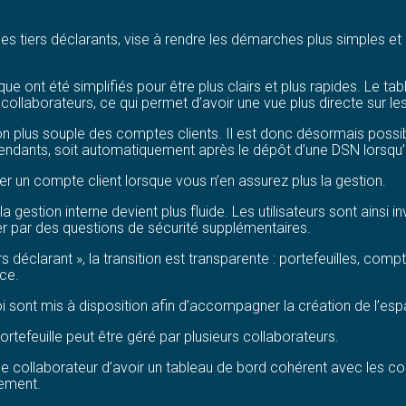
des tiers déclarants, vise à rendre les démarches plus simples e
e ont été simplifiés pour être plus clairs et plus rapides. Le t
collaborateurs, ce qui permet d’avoir une vue plus directe sur le
on plus souple des comptes clients. Il est donc désormais possib
épendants, soit automatiquement après le dépôt d’une DSN lorsqu’i
 un compte client lorsque vous n’en assurez plus la gestion.
a gestion interne devient plus fluide. Les utilisateurs sont ainsi i
r par des questions de sécurité supplémentaires.
rs déclarant », la transition est transparente : portefeuilles, comp
ce.
 sont mis à disposition afin d’accompagner la création de l’espa
ortefeuille peut être géré par plusieurs collaborateurs.
e collaborateur d’avoir un tableau de bord cohérent avec les co
lement.