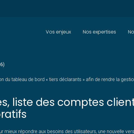
Principal
Vos enjeux
Nos expertises
No
TABLEAU DE BORD POUR FACILI
26)
 du tableau de bord « tiers déclarants » afin de rendre la gestio
s, liste des comptes clien
ratifs
r mieux répondre aux besoins des utilisateurs, une nouvelle vers