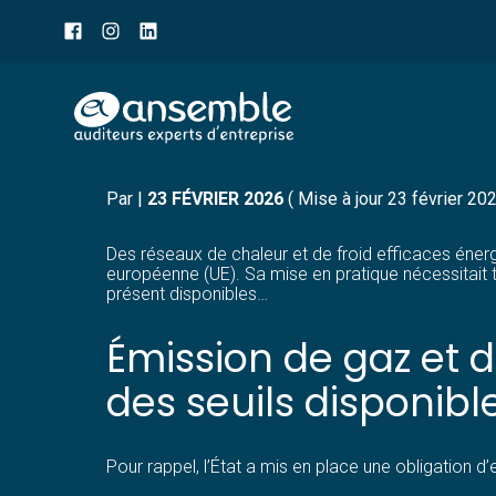
Menu
sub-
header
Aller
EFFICACITÉ DES RÉSEAU
au
contenu
Par
|
23 FÉVRIER 2026
( Mise à jour 23 février 20
Des réseaux de chaleur et de froid efficaces énergét
européenne (UE). Sa mise en pratique nécessitait to
présent disponibles…
Émission de gaz et 
des seuils disponibl
Pour rappel, l’État a mis en place une obligation d