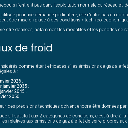
 secours n’entrent pas dans l’exploitation normale du réseau et, d
 utilisée pour une demande particulière, elle n’entre pas en comp
ne peut être mise en place à des conditions « technico-économiqu
re être données, notamment les modalités et les périodes de ré
ux de froid
onsidérés comme étant efficaces si les émissions de gaz à effet
égales à :
nvier 2026 ;
 janvier 2035 ;
janvier 2045 ;
nvier 2050.
ur, des précisions techniques doivent encore être données par
ce s’il satisfait aux 2 catégories de conditions, c’est-à-dire à l
les relatives aux émissions de gaz à effet de serre propres aux 