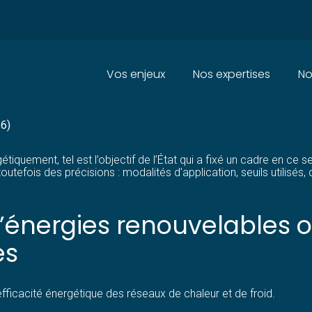
Principal
Vos enjeux
Nos expertises
No
X DE CHALEUR ET DE FROID : O
26)
iquement, tel est l’objectif de l’État qui a fixé un cadre en ce sen
utefois des précisions : modalités d’application, seuils utilisés,
d’énergies renouvelables o
es
’efficacité énergétique des réseaux de chaleur et de froid.