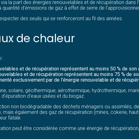
e via la part des énergies renouvelables et de récupération dans
la quantité d’émissions de gaz à effet de serre de l’approvisionn
respecter des seuils qui se renforceront au fil des années.
aux de chaleur
 :
elables et de récupération représentent au moins 50 % de son a
ouvelables et de récupération représentent au moins 75 % de son
imenté exclusivement par de l’énergie renouvelable et de récupér
ne, solaire, géothermique, aérothermique, hydrothermique, marine 
 d’épuration d’eaux usées et du biogaz.
action non biodégradable des déchets ménagers ou assimilés, de
rie, mais également des gaz de récupération (mines, cokerie, haut-f
ur fatale.
ération peut être considérée comme une énergie de récupération,