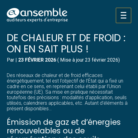
Créer et reprendre une activité
Pilotez votre gestion
Aller
EFFICACITÉ DES RÉSEAUX
au
contenu
Gérer votre quotidien
Suivre votre comptabilité
DE CHALEUR ET DE FROID :
ON EN SAIT PLUS !
Piloter votre entreprise
Gérer vos ressources humaines
Par
|
23 FÉVRIER 2026
( Mise à jour 23 février 2026)
Développer votre entreprise
Dématérialiser vos documents
Des réseaux de chaleur et de froid efficaces
Construire votre patrimoine
énergétiquement, tel est l’objectif de l’État qui a fixé un
cadre en ce sens, en reprenant celui établi par l’Union
européenne (UE). Sa mise en pratique nécessitait
Structurer votre croissance
toutefois des précisions : modalités d’application, seuils
utilisés, calendriers applicables, etc. Autant d’éléments à
présent disponibles…
Être prêt pour la facturation
électronique
Émission de gaz et d’énergies
renouvelables ou de