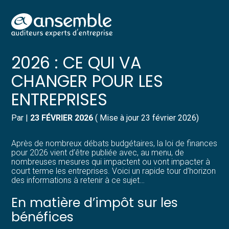
Créer et reprendre une activité
Pilotez votre gestion
Aller
LOI DE FINANCES POUR
au
contenu
Gérer votre quotidien
Suivre votre comptabilité
2026 : CE QUI VA
CHANGER POUR LES
Piloter votre entreprise
Gérer vos ressources humaines
ENTREPRISES
Développer votre entreprise
Dématérialiser vos documents
Par
|
23 FÉVRIER 2026
( Mise à jour 23 février 2026)
Construire votre patrimoine
Après de nombreux débats budgétaires, la loi de finances
pour 2026 vient d’être publiée avec, au menu, de
Structurer votre croissance
nombreuses mesures qui impactent ou vont impacter à
court terme les entreprises. Voici un rapide tour d’horizon
des informations à retenir à ce sujet…
Être prêt pour la facturation
électronique
En matière d’impôt sur les
bénéfices