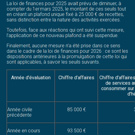
La loi de finances pour 2025 avait prévu de diminuer, à
compter du 1er mars 2025, le montant de ces seuils tout
en créant un plafond unique fixé à 25 000 € de recettes,
sans distinction entre la nature des activités exercées.
Toutefois, face aux réactions qui ont suivi cette mesure,
l’application de ce nouveau plafond a été suspendue.
Finalement, aucune mesure n’a été prise dans ce sens
dans le cadre de la loi de finances pour 2026 : ce sont les
dispositions antérieures à la promulgation de cette loi qui
sont applicables, à savoir les seuils suivants.
Année d’évaluation
Chiffre d’affaires
Chiffre d’affaire
de services a
consommer sur p
d’h
Année civile
85 000 €
précédente
Année en cours
93 500 €