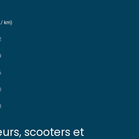
 / km)
2
9
6
0
3
rs, scooters et