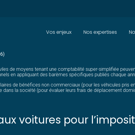
Principal
Vos enjeux
Nos expertises
No
AIS DE CARBURANTS 2026
26)
iviles de moyens tenant une comptabilité super-simplifiée peuvent
ls en appliquant des barèmes spécifiques publiés chaque année 
tulaires de bénéfices non commerciaux (pour les véhicules pris e
e dans la société (pour évaluer leurs frais de déplacement domicil
ux voitures pour l’imposi