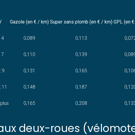
V
Gazole (en € / km)
Super sans plomb (en € / km)
GPL (en €
 4
0,089
0,113
0,07
 7
0,110
0,139
0,08
t 9
0,131
0,165
0,10
t 11
0,148
0,187
0,12
 plus
0,165
0,208
0,13
ux deux-roues (vélomoteu