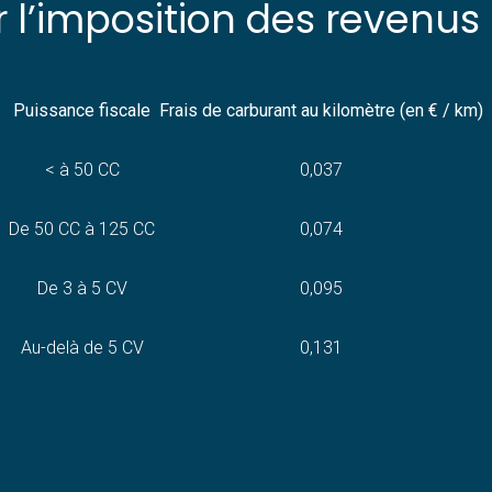
 l’imposition des revenus
Puissance fiscale
Frais de carburant au kilomètre (en € / km)
< à 50 CC
0,037
De 50 CC à 125 CC
0,074
De 3 à 5 CV
0,095
Au-delà de 5 CV
0,131