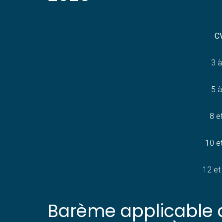
C
3 à
5 à
8 e
10 e
12 et
Barème applicable a