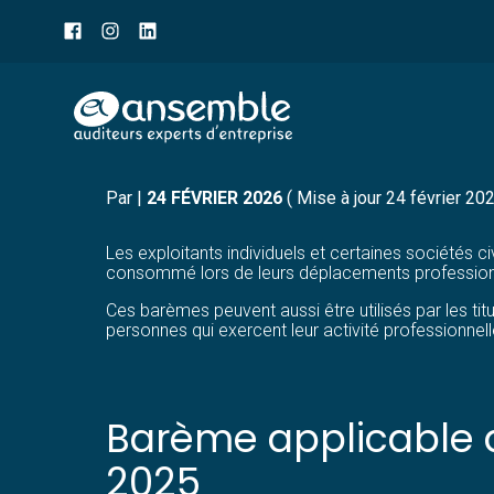
Menu
sub-
header
Aller
BARÈME FISCAL DES FR
au
contenu
Par
|
24 FÉVRIER 2026
( Mise à jour 24 février 20
Les exploitants individuels et certaines sociétés c
consommé lors de leurs déplacements professionne
Ces barèmes peuvent aussi être utilisés par les ti
personnes qui exercent leur activité professionnell
Barème applicable a
2025