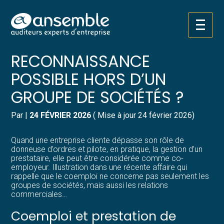
Créer et reprendre une activité
Pilotez votre gestion
Aller
COEMPLOI : UNE
au
contenu
Gérer votre quotidien
Suivre votre comptabilité
RECONNAISSANCE
POSSIBLE HORS D’UN
Piloter votre entreprise
Gérer vos ressources humaines
GROUPE DE SOCIÉTÉS ?
Développer votre entreprise
Dématérialiser vos documents
Par
|
24 FÉVRIER 2026
( Mise à jour 24 février 2026)
Construire votre patrimoine
Quand une entreprise cliente dépasse son rôle de
donneuse d’ordres et pilote, en pratique, la gestion d’un
Structurer votre croissance
prestataire, elle peut être considérée comme co-
employeur. Illustration dans une récente affaire qui
rappelle que le coemploi ne concerne pas seulement les
Être prêt pour la facturation
groupes de sociétés, mais aussi les relations
électronique
commerciales…
Coemploi et prestation de