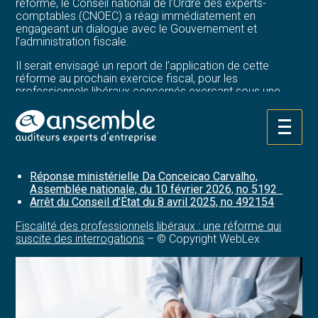
réforme, le Conseil national de l’Ordre des experts-
comptables (CNOEC) a réagi immédiatement en
engageant un dialogue avec le Gouvernement et
l’administration fiscale.
Il serait envisagé un report de l’application de cette
réforme au prochain exercice fiscal, pour les
professionnels libéraux concernés exerçant sous une
forme sociétaire autre que la SEL.
Affaire à suivre…
Aller
au
Sources :
contenu
Réponse ministérielle Da Conceicao Carvalho,
Assemblée nationale, du 10 février 2026, no 5192
Arrêt du Conseil d’État du 8 avril 2025, no 492154
Fiscalité des professionnels libéraux : une réforme qui
suscite des interrogations
– © Copyright WebLex