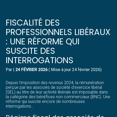
Créer et reprendre une activité
Pilotez votre gestion
FISCALITÉ DES
Gérer votre quotidien
Suivre votre comptabilité
PROFESSIONNELS LIBÉRAUX
: UNE RÉFORME QUI
Piloter votre entreprise
Gérer vos ressources humaines
SUSCITE DES
Développer votre entreprise
Dématérialiser vos documents
INTERROGATIONS
Construire votre patrimoine
Par
|
24 FÉVRIER 2026
( Mise à jour 24 février 2026)
Structurer votre croissance
Depuis l’imposition des revenus 2024, la rémunération
perçue par les associés de société d’exercice libéral
(SEL) au titre de leur activité libérale est imposable dans
Être prêt pour la facturation
la catégorie des bénéfices non commerciaux (BNC). Une
électronique
réforme qui suscite encore de nombreuses
interrogations…