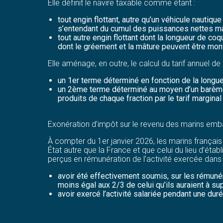
Elle définit le navire taxable comme étant :
tout engin flottant, autre qu’un véhicule nautiq
s’entendant du cumul des puissances nettes max
tout autre engin flottant dont la longueur de coq
dont le gréement et la mâture peuvent être mon
Elle aménage, en outre, le calcul du tarif annuel d
un 1er terme déterminé en fonction de la longue
un 2ème terme déterminé au moyen d’un barème a
produits de chaque fraction par le tarif marginal
Exonération d’impôt sur le revenu des marins emba
À compter du 1er janvier 2026, les marins françai
État autre que la France et que celui du lieu d’ét
perçus en rémunération de l’activité exercée dans l’
avoir été effectivement soumis, sur les rémunéra
moins égal aux 2/3 de celui qu’ils auraient à s
avoir exercé l’activité salariée pendant une du