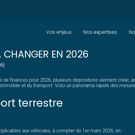
Principal
Vos enjeux
Nos expertises
No
 LES PROFESSIONNELS DE L’AU
A CHANGER EN 2026
26)
 de finances pour 2026, plusieurs dispositions viennent créer, a
utomobile et du transport. Voici un panorama rapide des mesures 
ort terrestre
plicables aux véhicules, à compter du 1er mars 2026, en :