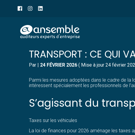
Menu
sub-
header
Aller
IMPÔTS ET TAXES POUR
au
contenu
TRANSPORT : CE QUI V
Par
|
24 FÉVRIER 2026
( Mise à jour 24 février 20
Parmi les mesures adoptées dans le cadre de la loi
intéressent spécialement les professionnels de l’a
S’agissant du transp
Taxes sur les véhicules
La loi de finances pour 2026 aménage les taxes ap