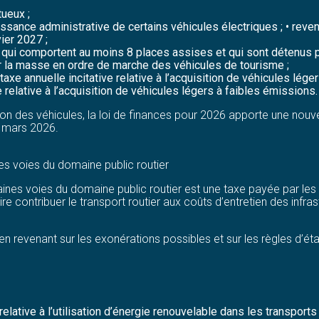
tueux ;
sance administrative de certains véhicules électriques ; • revenan
vier 2027 ;
s qui comportent au moins 8 places assises et qui sont détenus p
r la masse en ordre de marche des véhicules de tourisme ;
axe annuelle incitative relative à l’acquisition de véhicules lége
e relative à l’acquisition de véhicules légers à faibles émissions.
lation des véhicules, la loi de finances pour 2026 apporte une nou
r mars 2026.
ines voies du domaine public routier
ertaines voies du domaine public routier est une taxe payée par le
re contribuer le transport routier aux coûts d’entretien des infras
revenant sur les exonérations possibles et sur les règles d’étab
 relative à l’utilisation d’énergie renouvelable dans les transport