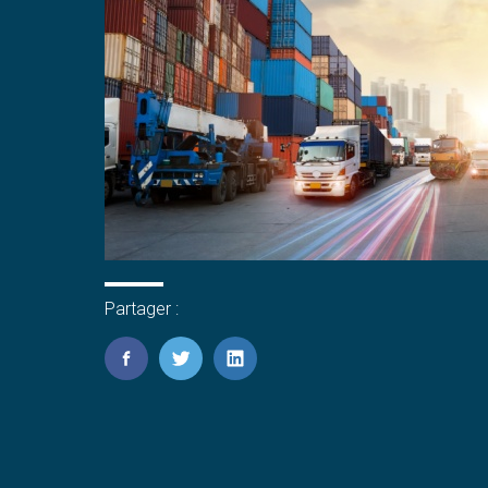
Partager :
FaceBook
Twitter
LinkedIn