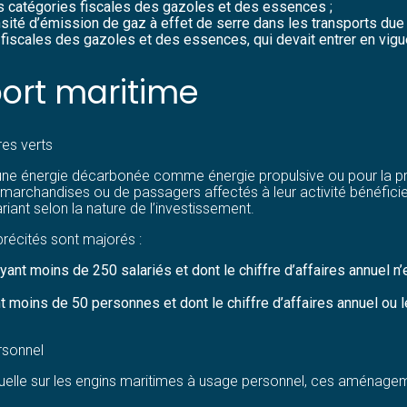
es catégories fiscales des gazoles et des essences ;
intensité d’émission de gaz à effet de serre dans les transports d
 fiscales des gazoles et des essences, qui devait entrer en vigue
port maritime
res verts
n d’une énergie décarbonée comme énergie propulsive ou pour la pr
marchandises ou de passagers affectés à leur activité bénéficie
riant selon la nature de l’investissement.
précités sont majorés :
t moins de 250 salariés et dont le chiffre d’affaires annuel n’e
moins de 50 personnes et dont le chiffre d’affaires annuel ou le
rsonnel
elle sur les engins maritimes à usage personnel, ces aménageme