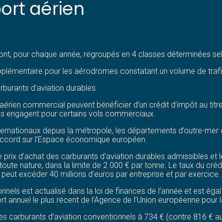
ort aérien
, pour chaque année, regroupés en 4 classes déterminées selo
upplémentaire pour les aérodromes constatant un volume de traf
rburants d’aviation durables
 aérien commercial peuvent bénéficier d’un crédit d’impôt au tit
es engagent pour certains vols commerciaux.
internationaux depuis la métropole, les départements d’outre-mer ou
l’accord sur l’Espace économique européen.
le prix d’achat des carburants d’aviation durables admissibles et 
toute nature, dans la limite de 2 000 € par tonne. Le taux du cré
 peut excéder 40 millions d’euros par entreprise et par exercice.
onnels est actualisé dans la loi de finances de l’année et est é
t annuel le plus récent de l’Agence de l’Union européenne pour l
des carburants d’aviation conventionnels à 734 € (contre 816 € a