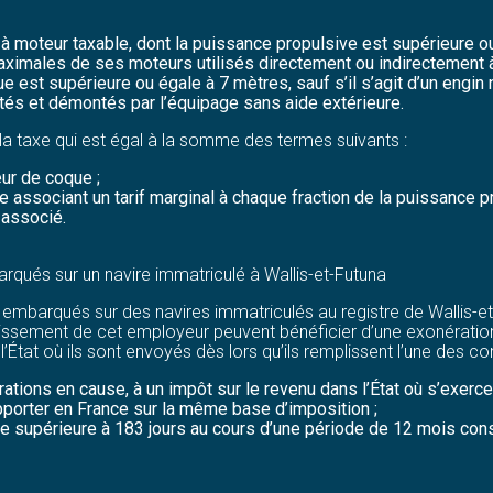
ue à moteur taxable, dont la puissance propulsive est supérieure 
imales de ses moteurs utilisés directement ou indirectement à 
ue est supérieure ou égale à 7 mètres, sauf s’il s’agit d’un engin
tés et démontés par l’équipage sans aide extérieure.
e la taxe qui est égal à la somme des termes suivants :
ur de coque ;
ssociant un tarif marginal à chaque fraction de la puissance p
 associé.
rqués sur un navire immatriculé à Wallis-et-Futuna
s embarqués sur des navires immatriculés au registre de Wallis-
ablissement de cet employeur peuvent bénéficier d’une exonération
État où ils sont envoyés dès lors qu’ils remplissent l’une des con
tions en cause, à un impôt sur le revenu dans l’État où s’exerce 
upporter en France sur la même base d’imposition ;
rée supérieure à 183 jours au cours d’une période de 12 mois con