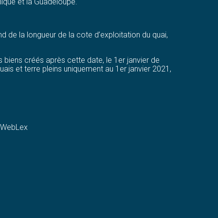
nique et la Guadeloupe.
nd de la longueur de la cote d’exploitation du quai,
s biens créés après cette date, le 1er janvier de
quais et terre pleins uniquement au 1er janvier 2021,
 WebLex