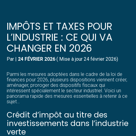
Créer et reprendre une activité
Pilotez votre gestion
IMPÔTS ET TAXES POUR
Gérer votre quotidien
Suivre votre comptabilité
L’INDUSTRIE : CE QUI VA
CHANGER EN 2026
Piloter votre entreprise
Gérer vos ressources humaines
Par
|
24 FÉVRIER 2026
( Mise à jour 24 février 2026)
Développer votre entreprise
Dématérialiser vos documents
Parmi les mesures adoptées dans le cadre de la loi de
Construire votre patrimoine
finances pour 2026, plusieurs dispositions viennent créer,
aménager, proroger des dispositifs fiscaux qui
intéressent spécialement le secteur industriel. Voici un
Structurer votre croissance
panorama rapide des mesures essentielles à retenir à ce
sujet…
Être prêt pour la facturation
Crédit d’impôt au titre des
électronique
investissements dans l’industrie
verte