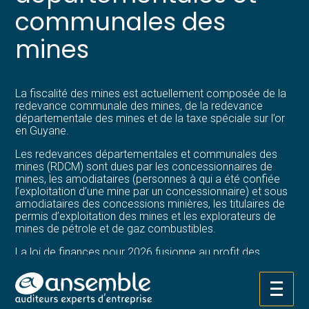
communales des
mines
La fiscalité des mines est actuellement composée de la
redevance communale des mines, de la redevance
départementale des mines et de la taxe spéciale sur l’or
en Guyane.
Les redevances départementales et communales des
mines (RDCM) sont dues par les concessionnaires de
mines, les amodiataires (personnes à qui a été confiée
l’exploitation d’une mine par un concessionnaire) et sous
amodiataires des concessions minières, les titulaires de
permis d’exploitation des mines et les explorateurs de
mines de pétrole et de gaz combustibles.
La loi de finances pour 2026 fusionne au profit des
communes les 2 redevances (la redevance communale
des mines et la redevance départementale des mines) et
procède à une hausse généralisée des tarifs à compter
Aller
du 1er janvier 2026.
au