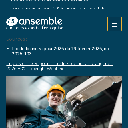
La loi de finances pour 2026 fusionne au profit des
communes les 2 redevances (la redevance communale
des mines et la redevance départementale des mines) et
procède à une hausse généralisée des tarifs à compter
Aller
du 1er janvier 2026.
au
contenu
Sources :
Loi de finances pour 2026 du 19 février 2026, no
2026-103
Impôts et taxes pour l’industrie : ce qui va changer en
2026
– © Copyright WebLex