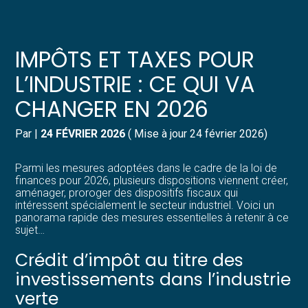
Créer et reprendre une activité
Pilotez votre gestion
IMPÔTS ET TAXES POUR
Gérer votre quotidien
Suivre votre comptabilité
L’INDUSTRIE : CE QUI VA
CHANGER EN 2026
Piloter votre entreprise
Gérer vos ressources humaines
Par
|
24 FÉVRIER 2026
( Mise à jour 24 février 2026)
Développer votre entreprise
Dématérialiser vos documents
Parmi les mesures adoptées dans le cadre de la loi de
Construire votre patrimoine
finances pour 2026, plusieurs dispositions viennent créer,
aménager, proroger des dispositifs fiscaux qui
intéressent spécialement le secteur industriel. Voici un
Structurer votre croissance
panorama rapide des mesures essentielles à retenir à ce
sujet…
Être prêt pour la facturation
Crédit d’impôt au titre des
électronique
investissements dans l’industrie
verte