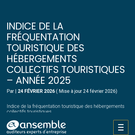
Créer et reprendre une activité
Pilotez votre gestion
INDICE DE LA
Gérer votre quotidien
Suivre votre comptabilité
FRÉQUENTATION
TOURISTIQUE DES
Piloter votre entreprise
Gérer vos ressources humaines
HÉBERGEMENTS
Développer votre entreprise
Dématérialiser vos documents
COLLECTIFS TOURISTIQUES
– ANNÉE 2025
Construire votre patrimoine
Par
|
24 FÉVRIER 2026
( Mise à jour 24 février 2026)
Structurer votre croissance
Indice de la fréquentation touristique des hébergements
Être prêt pour la facturation
collectifs touristiques
électronique
Aller
au