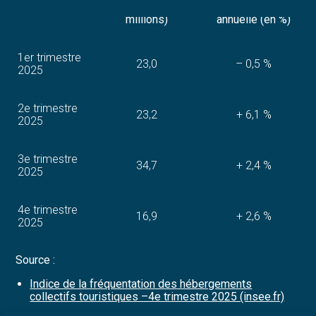
Nuitées du trimestre (en
Variation
contenu
Période
millions)
annuelle (en %)
1er trimestre
23,0
– 0,5 %
2025
2e trimestre
23,2
+ 6,1 %
2025
3e trimestre
34,7
+ 2,4 %
2025
4e trimestre
16,9
+ 2,6 %
2025
Source :
Indice de la fréquentation des hébergements
collectifs touristiques –4e trimestre 2025 (insee.fr)