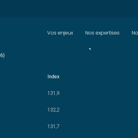
Principal
Vos enjeux
Nos expertises
No
UX PUBLICS – TP01 (TOUS TR
26)
Index
131,9
132,2
131,7