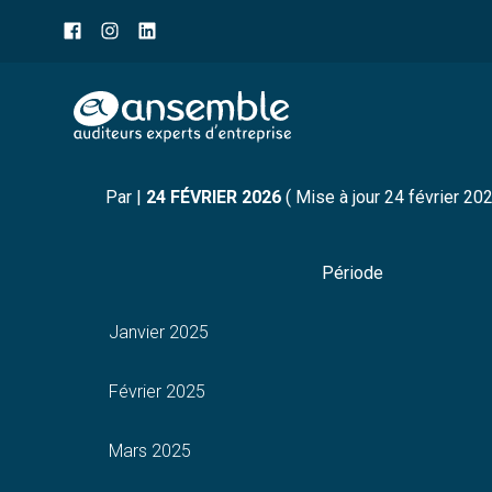
Menu
sub-
header
Aller
INDICE GÉNÉRAL TRAVA
au
contenu
Par
|
24 FÉVRIER 2026
( Mise à jour 24 février 20
Période
Janvier 2025
Février 2025
Mars 2025