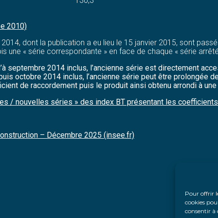
130,3
se 2010)
 2014, dont la publication a eu lieu le 15 janvier 2015, sont pas
 une « série correspondante » en face de chaque « série arrêtée 
à septembre 2014 inclus, l’ancienne série est directement accessi
uis octobre 2014 inclus, l’ancienne série peut être prolongée de 
icient de raccordement puis le produit ainsi obtenu arrondi à une
es / nouvelles séries » des index BT présentant les coefficient
 construction – Décembre 2025 (insee.fr)
Pour offrir 
cookies pour
consentir à 