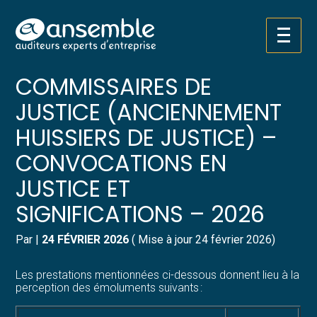
Créer et reprendre une activité
Pilotez votre gestion
Aller
TARIFS DES
au
contenu
Gérer votre quotidien
Suivre votre comptabilité
COMMISSAIRES DE
JUSTICE (ANCIENNEMENT
Piloter votre entreprise
Gérer vos ressources humaines
HUISSIERS DE JUSTICE) –
Développer votre entreprise
Dématérialiser vos documents
CONVOCATIONS EN
JUSTICE ET
Construire votre patrimoine
SIGNIFICATIONS – 2026
Structurer votre croissance
Par
|
24 FÉVRIER 2026
( Mise à jour 24 février 2026)
Être prêt pour la facturation
électronique
Les prestations mentionnées ci-dessous donnent lieu à la
perception des émoluments suivants :