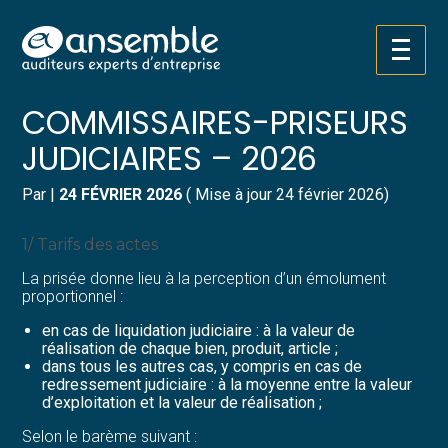
Créer et reprendre une activité
Pilotez votre gestion
Aller
TARIFS DES
au
contenu
Gérer votre quotidien
Suivre votre comptabilité
COMMISSAIRES-PRISEURS
JUDICIAIRES – 2026
Piloter votre entreprise
Gérer vos ressources humaines
Par
|
24 FÉVRIER 2026
( Mise à jour 24 février 2026)
Développer votre entreprise
Dématérialiser vos documents
1/ Tarifs des actes
Construire votre patrimoine
La prisée donne lieu à la perception d’un émolument
proportionnel :
Structurer votre croissance
en cas de liquidation judiciaire : à la valeur de
réalisation de chaque bien, produit, article ;
Être prêt pour la facturation
dans tous les autres cas, y compris en cas de
électronique
redressement judiciaire : à la moyenne entre la valeur
d’exploitation et la valeur de réalisation ;
Selon le barème suivant :