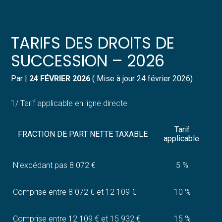
Créer et reprendre une activité
Pilotez votre gestion
TARIFS DES DROITS DE
Gérer votre quotidien
Suivre votre comptabilité
SUCCESSION – 2026
Piloter votre entreprise
Gérer vos ressources humaines
Par
|
24 FÉVRIER 2026
( Mise à jour 24 février 2026)
Développer votre entreprise
Dématérialiser vos documents
1/ Tarif applicable en ligne directe
Construire votre patrimoine
Tarif
FRACTION DE PART NETTE TAXABLE
applicable
Structurer votre croissance
N’excédant pas 8 072 €
5 %
Être prêt pour la facturation
électronique
Comprise entre 8 072 € et 12 109 €
10 %
Comprise entre 12 109 € et 15 932 €
15 %