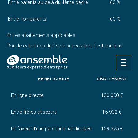
Entre parents au-delà du 4ème degré
60 %
Entre non-parents
60 %
4/ Les abattements applicables
Pour le calcul des droits de succession, il est appliqué
des abattements qui viennent diminuer la part nette
revenant à chaque héritier ou légataire, dont le montant
varie en fonction du bénéficiaire, selon le détail suivant.
Aller
au
contenu
BENEFICIAIRE
ABATTEMENT
En ligne directe
100 000 €
Entre frères et sœurs
15 932 €
En faveur d’une personne handicapée
159 325 €