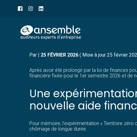
Menu
sub-
header
Aller
TERRITOIRES ZÉRO CHÔ
au
contenu
Par
|
25 FÉVRIER 2026
( Mise à jour 25 février 20
Après avoir été prolongé par la loi de finances po
financière fixée pour le 1er semestre 2026 et de n
Une expérimentation
nouvelle aide finan
Pour mémoire, l’expérimentation « Territoire zéro 
chômage de longue durée.