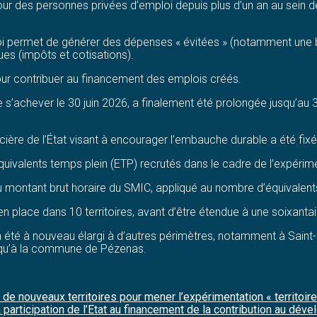
our des personnes privées d’emploi depuis plus d’un an au sein de
ploi permet de générer des dépenses « évitées » (notamment une b
es (impôts et cotisations).
our contribuer au financement des emplois créés.
 s’achever le 30 juin 2026, a finalement été prolongée jusqu’au
ncière de l’État visant à encourager l’embauche durable a été fix
uivalents temps plein (ETP) recrutés dans le cadre de l’expérim
du montant brut horaire du SMIC, appliqué au nombre d’équivalen
n place dans 10 territoires, avant d’être étendue à une soixantai
f a été à nouveau élargi à d’autres périmètres, notamment à Sain
i qu’à la commune de Pézenas.
 de nouveaux territoires pour mener l’expérimentation « territoi
a participation de l’Etat au financement de la contribution au d