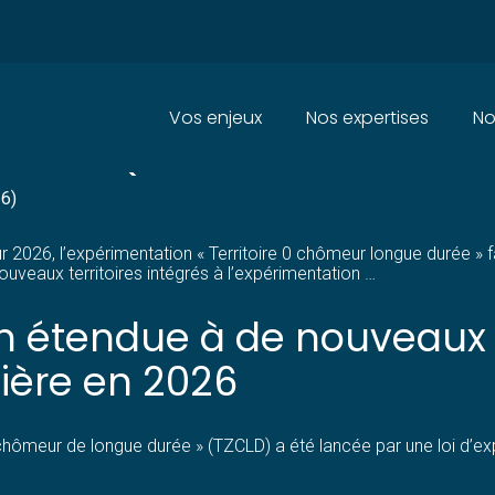
Principal
Vos enjeux
Nos expertises
No
MEUR : QUELS PARAMÈTRES EN
26)
ur 2026, l’expérimentation « Territoire 0 chômeur longue durée »
ouveaux territoires intégrés à l’expérimentation …
 étendue à de nouveaux te
cière en 2026
chômeur de longue durée » (TZCLD) a été lancée par une loi d’expé