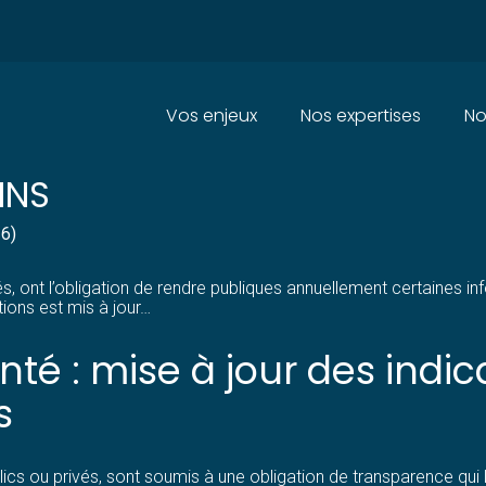
Principal
Vos enjeux
Nos expertises
No
ANTÉ : DU NOUVEAU CONCERN
INS
26)
ont l’obligation de rendre publiques annuellement certaines infor
tions est mis à jour…
té : mise à jour des indic
s
lics ou privés, sont soumis à une obligation de transparence qui 