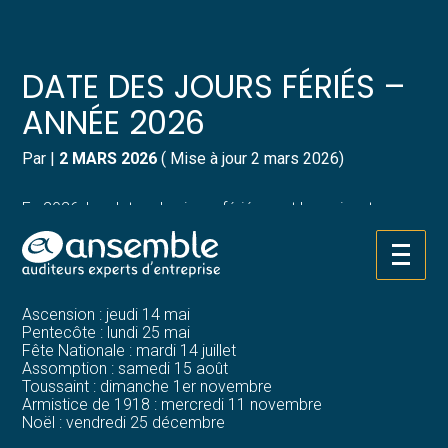
Créer et reprendre une activité
Pilotez votre gestion
DATE DES JOURS FÉRIÉS –
Gérer votre quotidien
Suivre votre comptabilité
ANNÉE 2026
Piloter votre entreprise
Gérer vos ressources humaines
Par
|
2 MARS 2026
( Mise à jour 2 mars 2026)
Développer votre entreprise
Dématérialiser vos documents
En 2026, les dates des jours fériés sont les suivantes :
Jour de l’An : jeudi 1er janvier
Construire votre patrimoine
Lundi de Pâques : lundi 6 avril
Aller
Fête du Travail : vendredi 1er mai
au
Victoire de 1945 : vendredi 8 mai
contenu
Structurer votre croissance
Ascension : jeudi 14 mai
Pentecôte : lundi 25 mai
Fête Nationale : mardi 14 juillet
Être prêt pour la facturation
Assomption : samedi 15 août
électronique
Toussaint : dimanche 1er novembre
Armistice de 1918 : mercredi 11 novembre
Noël : vendredi 25 décembre