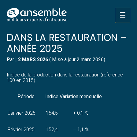
Créer et reprendre une activité
Pilotez votre gestion
Aller
INDICE DE LA PRODUCTION
au
contenu
Gérer votre quotidien
Suivre votre comptabilité
DANS LA RESTAURATION –
ANNÉE 2025
Piloter votre entreprise
Gérer vos ressources humaines
Par
|
2 MARS 2026
( Mise à jour 2 mars 2026)
Développer votre entreprise
Dématérialiser vos documents
Indice de la production dans la restauration (référence
Construire votre patrimoine
100 en 2015)
Structurer votre croissance
Période
Indice
Variation mensuelle
Être prêt pour la facturation
Janvier 2025
154,5
+ 0,1 %
électronique
Février 2025
152,4
– 1,1 %