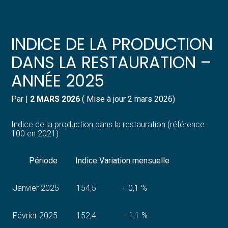
Créer et reprendre une activité
Pilotez votre gestion
INDICE DE LA PRODUCTION
Gérer votre quotidien
Suivre votre comptabilité
DANS LA RESTAURATION –
ANNÉE 2025
Piloter votre entreprise
Gérer vos ressources humaines
Par
|
2 MARS 2026
( Mise à jour 2 mars 2026)
Développer votre entreprise
Dématérialiser vos documents
Indice de la production dans la restauration (référence
Construire votre patrimoine
100 en 2021)
Structurer votre croissance
Période
Indice
Variation mensuelle
Être prêt pour la facturation
Janvier 2025
154,5
+ 0,1 %
électronique
Février 2025
152,4
– 1,1 %