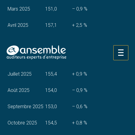
Mars 2025
151,0
– 0,9 %
Avril 2025
157,1
+ 2,5 %
Mai 2025
155,4
– 0,5 %
Aller
Juin 2025
153,6
– 1,4 %
au
contenu
Juillet 2025
155,4
+ 0,9 %
Août 2025
154,0
– 0,9 %
Septembre 2025
153,0
– 0,6 %
Octobre 2025
154,5
+ 0,8 %