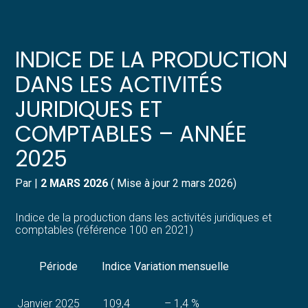
Créer et reprendre une activité
Pilotez votre gestion
INDICE DE LA PRODUCTION
Gérer votre quotidien
Suivre votre comptabilité
DANS LES ACTIVITÉS
JURIDIQUES ET
Piloter votre entreprise
Gérer vos ressources humaines
COMPTABLES – ANNÉE
Développer votre entreprise
Dématérialiser vos documents
2025
Construire votre patrimoine
Par
|
2 MARS 2026
( Mise à jour 2 mars 2026)
Structurer votre croissance
Indice de la production dans les activités juridiques et
comptables (référence 100 en 2021)
Être prêt pour la facturation
électronique
Période
Indice
Variation mensuelle
Janvier 2025
109,4
– 1,4 %