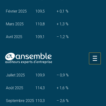
Février 2025
109,5
+ 0,1 %
Mars 2025
110,8
+ 1,3 %
Avril 2025
109,1
– 1,2 %
Mai 2025
109,5
+ 0,6 %
Aller
Juin 2025
110,9
+ 0,8 %
au
contenu
Juillet 2025
109,9
– 0,9 %
Août 2025
114,3
+ 1,6 %
Septembre 2025
110,3
– 2,6 %