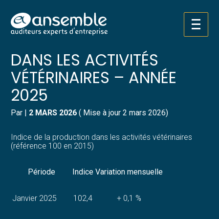
Créer et reprendre une activité
Pilotez votre gestion
Aller
INDICE DE LA PRODUCTION
au
contenu
Gérer votre quotidien
Suivre votre comptabilité
DANS LES ACTIVITÉS
VÉTÉRINAIRES – ANNÉE
Piloter votre entreprise
Gérer vos ressources humaines
2025
Développer votre entreprise
Dématérialiser vos documents
Par
|
2 MARS 2026
( Mise à jour 2 mars 2026)
Construire votre patrimoine
Indice de la production dans les activités vétérinaires
(référence 100 en 2015)
Structurer votre croissance
Période
Indice
Variation mensuelle
Être prêt pour la facturation
électronique
Janvier 2025
102,4
+ 0,1 %