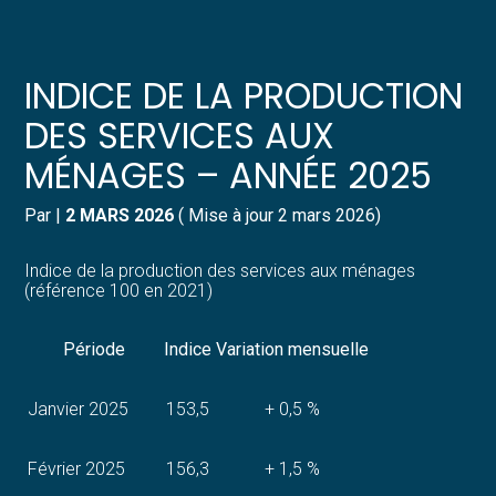
Créer et reprendre une activité
Pilotez votre gestion
INDICE DE LA PRODUCTION
Gérer votre quotidien
Suivre votre comptabilité
DES SERVICES AUX
MÉNAGES – ANNÉE 2025
Piloter votre entreprise
Gérer vos ressources humaines
Par
|
2 MARS 2026
( Mise à jour 2 mars 2026)
Développer votre entreprise
Dématérialiser vos documents
Indice de la production des services aux ménages
Construire votre patrimoine
(référence 100 en 2021)
Structurer votre croissance
Période
Indice
Variation mensuelle
Être prêt pour la facturation
Janvier 2025
153,5
+ 0,5 %
électronique
Février 2025
156,3
+ 1,5 %