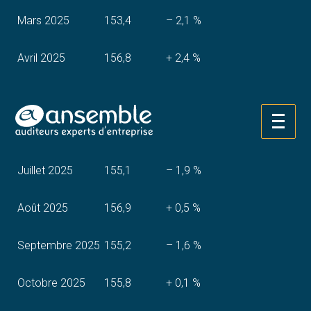
Mars 2025
153,4
– 2,1 %
Avril 2025
156,8
+ 2,4 %
Mai 2025
154,9
– 1,7 %
Aller
Juin 2025
157,8
+ 1,6 %
au
contenu
Juillet 2025
155,1
– 1,9 %
Août 2025
156,9
+ 0,5 %
Septembre 2025
155,2
– 1,6 %
Octobre 2025
155,8
+ 0,1 %