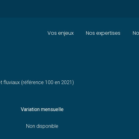
Principal
Vos enjeux
Nos expertises
No
ION DES TRANSPORTS MARITIM
t fluviaux (référence 100 en 2021)
Variation mensuelle
Non disponible