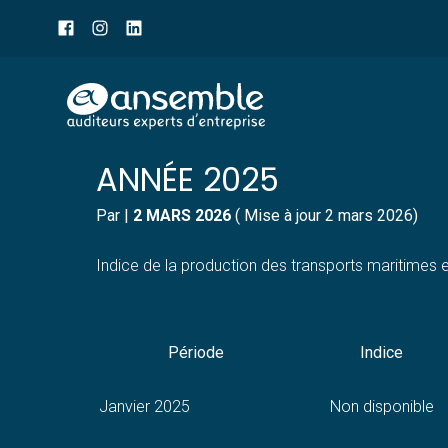
Menu
sub-
header
Aller
INDICE DE LA PRODUCT
au
contenu
ANNÉE 2025
Par
|
2 MARS 2026
( Mise à jour 2 mars 2026)
Indice de la production des transports maritimes e
Période
Indice
Janvier 2025
Non disponible