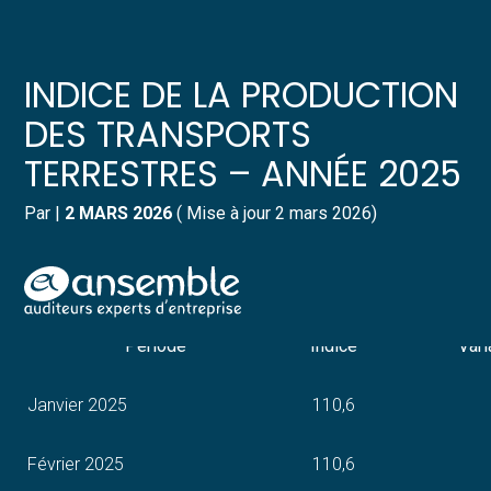
Créer et reprendre une activité
Pilotez votre gestion
INDICE DE LA PRODUCTION
Gérer votre quotidien
Suivre votre comptabilité
DES TRANSPORTS
TERRESTRES – ANNÉE 2025
Piloter votre entreprise
Gérer vos ressources humaines
Par
|
2 MARS 2026
( Mise à jour 2 mars 2026)
Développer votre entreprise
Dématérialiser vos documents
Indice de la production des transports terrestres
Construire votre patrimoine
(référence 100 en 2015)
Aller
au
Structurer votre croissance
contenu
Période
Indice
Vari
Être prêt pour la facturation
Janvier 2025
110,6
électronique
Février 2025
110,6