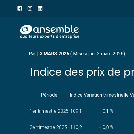
Menu
sub-
header
Aller
INDICE DES PRIX DE P
au
contenu
Par
|
3 MARS 2026
( Mise à jour 3 mars 2026)
Indice des prix de p
Période
Indice
Variation trimestrielle
Va
1er trimestre 2025
109,1
– 0,1 %
2e trimestre 2025
110,2
+ 0,8 %