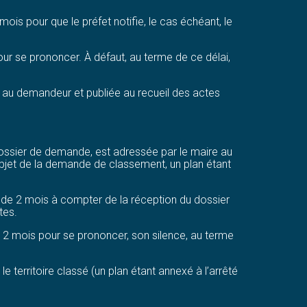
is pour que le préfet notifie, le cas échéant, le
our se prononcer. À défaut, au terme de ce délai,
e au demandeur et publiée au recueil des actes
 dossier de demande, est adressée par le maire au
 l’objet de la demande de classement, un plan étant
ai de 2 mois à compter de la réception du dossier
tes.
e 2 mois pour se prononcer, son silence, au terme
e territoire classé (un plan étant annexé à l’arrêté
.