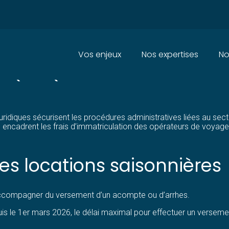
Principal
Vos enjeux
Nos expertises
No
 : QUELQUES NOUVEAUTÉS À 
ridiques sécurisent les procédures administratives liées au secte
adrent les frais d’immatriculation des opérateurs de voyages 
es locations saisonnières
’accompagner du versement d’un acompte ou d’arrhes.
epuis le 1er mars 2026, le délai maximal pour effectuer un verse