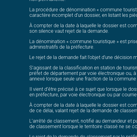
La procédure de dénomination « commune touristique
caractère incomplet d’un dossier, en listant les p
À compter de la date à laquelle le dossier est com
son silence vaut rejet de la demande.
La dénomination « commune touristique » est prise 
administratifs de la préfecture.
Le rejet de la demande fait l’objet d’une décision
S’agissant de la classification en station de tour
préfet de département par voie électronique ou, à dé
annexé lorsque seule une fraction de la commune 
Il vient d’être précisé à ce sujet que lorsque le d
en préfecture, par voie électronique ou par courri
À compter de la date à laquelle le dossier est com
de ce délai, valant rejet de la demande de classe
L’arrêté de classement, notifié au demandeur et publ
de classement lorsque le territoire classé ne se c
Le rejet de la demande de classement par le préfet