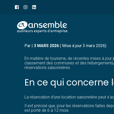
Menu
sub-
header
Aller
SECTEUR DU TOURISME
au
contenu
Par
|
3 MARS 2026
( Mise à jour 3 mars 2026)
En matière de tourisme, de récentes mises à jour ju
classement des communes et des hébergements, enc
réservations saisonnières.
En ce qui concerne l
La réservation d’une location saisonnière peut s
Il est précisé que, pour les réservations faites d
est porté de 6 à 12 mois.