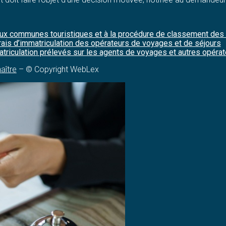
aux communes touristiques et à la procédure de classement des 
ais d’immatriculation des opérateurs de voyages et de séjours
mmatriculation prélevés sur les agents de voyages et autres opér
aître
– © Copyright WebLex