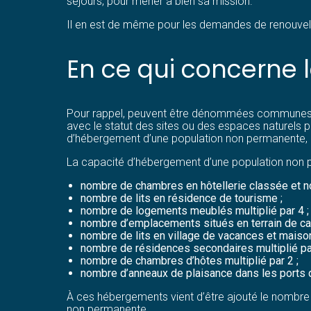
séjours, pour mener à bien sa mission.
Il en est de même pour les demandes de renouvel
En ce qui concerne
Pour rappel, peuvent être dénommées communes to
avec le statut des sites ou des espaces naturels p
d’hébergement d’une population non permanente, 
La capacité d’hébergement d’une population non p
nombre de chambres en hôtellerie classée et non
nombre de lits en résidence de tourisme ;
nombre de logements meublés multiplié par 4 ;
nombre d’emplacements situés en terrain de cam
nombre de lits en village de vacances et maiso
nombre de résidences secondaires multiplié par
nombre de chambres d’hôtes multiplié par 2 ;
nombre d’anneaux de plaisance dans les ports de
À ces hébergements vient d’être ajouté le nombre 
non permanente.