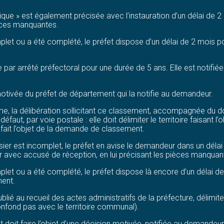
 » est également précisée avec l’instauration d’un délai de 2 mo
ièces manquantes.
plet ou a été complété, le préfet dispose d’un délai de 2 mois p
par arrêté préfectoral pour une durée de 5 ans. Elle est notifié
 motivée du préfet de département qui la notifie au demandeur.
isme, la délibération sollicitant ce classement, accompagnée du
faut, par voie postale : elle doit délimiter le territoire faisant
fait l’objet de la demande de classement.
ossier est incomplet, le préfet en avise le demandeur dans un dél
er avec accusé de réception, en lui précisant les pièces manquan
plet ou a été complété, le préfet dispose là encore d’un délai d
ment.
ié au recueil des actes administratifs de la préfecture, délimite l
onfond pas avec le territoire communal).
 doit faire l’objet d’une décision motivée, notifiée au demandeur