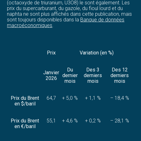
(octaoxyde de triuranium, U3O8) le sont également. Les
prix du supercarburant, du gazole, du fioul lourd et du
naphta ne sont plus affichés dans cette publication, mais
sont toujours disponibles dans la
Banque de données
macroéconomiques
.
Prix
Variation (en %)
Du
Des 3
Des 12
Janvier
dernier
derniers
derniers
2026
mois
mois
mois
Prix du Brent
64,7
+ 5,0 %
+ 1,1 %
– 18,4 %
en $/baril
Prix du Brent
55,1
+ 4,6 %
+ 0,2 %
– 28,1 %
en €/baril