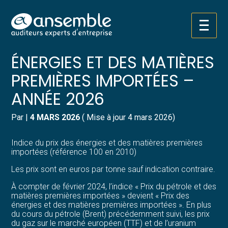
Créer et reprendre une activité
Pilotez votre gestion
Aller
INDICE DU PRIX DES
au
contenu
Gérer votre quotidien
Suivre votre comptabilité
ÉNERGIES ET DES MATIÈRES
PREMIÈRES IMPORTÉES –
Piloter votre entreprise
Gérer vos ressources humaines
ANNÉE 2026
Développer votre entreprise
Dématérialiser vos documents
Par
|
4 MARS 2026
( Mise à jour 4 mars 2026)
Construire votre patrimoine
Indice du prix des énergies et des matières premières
importées (référence 100 en 2010)
Structurer votre croissance
Les prix sont en euros par tonne sauf indication contraire.
Être prêt pour la facturation
À compter de février 2024, l’indice « Prix du pétrole et des
électronique
matières premières importées » devient « Prix des
énergies et des matières premières importées ». En plus
du cours du pétrole (Brent) précédemment suivi, les prix
du gaz sur le marché européen (TTF) et de l’uranium