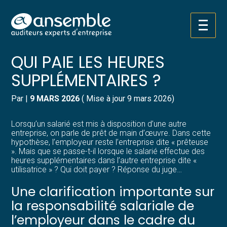
Créer et reprendre une activité
Pilotez votre gestion
Aller
PRÊT DE MAIN D’ŒUVRE :
au
contenu
Gérer votre quotidien
Suivre votre comptabilité
QUI PAIE LES HEURES
SUPPLÉMENTAIRES ?
Piloter votre entreprise
Gérer vos ressources humaines
Par
|
9 MARS 2026
( Mise à jour 9 mars 2026)
Développer votre entreprise
Dématérialiser vos documents
Lorsqu’un salarié est mis à disposition d’une autre
Construire votre patrimoine
entreprise, on parle de prêt de main d’œuvre. Dans cette
hypothèse, l’employeur reste l’entreprise dite « prêteuse
». Mais que se passe-t-il lorsque le salarié effectue des
Structurer votre croissance
heures supplémentaires dans l’autre entreprise dite «
utilisatrice » ? Qui doit payer ? Réponse du juge…
Être prêt pour la facturation
Une clarification importante sur
électronique
la responsabilité salariale de
l’employeur dans le cadre du