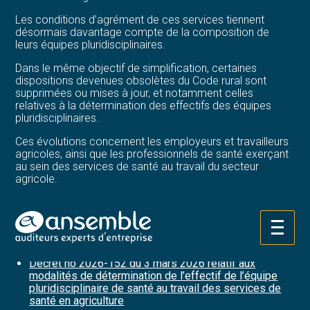
Les conditions d’agrément de ces services tiennent
désormais davantage compte de la composition de
leurs équipes pluridisciplinaires.
Dans le même objectif de simplification, certaines
dispositions devenues obsolètes du Code rural sont
supprimées ou mises à jour, et notamment celles
relatives à la détermination des effectifs des équipes
pluridisciplinaires.
Ces évolutions concernent les employeurs et travailleurs
agricoles, ainsi que les professionnels de santé exerçant
au sein des services de santé au travail du secteur
agricole.
Sources :
Décret no 2026-151 du 3 mars 2026 relatif à des
Aller
simplifications en matière de santé au travail des
au
travailleurs agricoles
contenu
Décret no 2026-152 du 3 mars 2026 relatif aux
modalités de détermination de l’effectif de l’équipe
pluridisciplinaire de santé au travail des services de
santé en agriculture