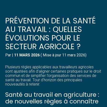
Créer et reprendre une activité
Pilotez votre gestion
PRÉVENTION DE LA SANTÉ
Gérer votre quotidien
Suivre votre comptabilité
AU TRAVAIL : QUELLES
ÉVOLUTIONS POUR LE
Piloter votre entreprise
Gérer vos ressources humaines
SECTEUR AGRICOLE ?
Développer votre entreprise
Dématérialiser vos documents
Par
|
11 MARS 2026
( Mise à jour 11 mars 2026)
Construire votre patrimoine
Plusieurs règles applicables aux travailleurs agricoles
sont ajustées afin d’aligner certaines pratiques sur le droit
Structurer votre croissance
commun et de simplifier l’organisation des services de
santé au travail. Tour d’horizon des principales
nouveautés à retenir.
Être prêt pour la facturation
électronique
Santé au travail en agriculture :
de nouvelles règles à connaître