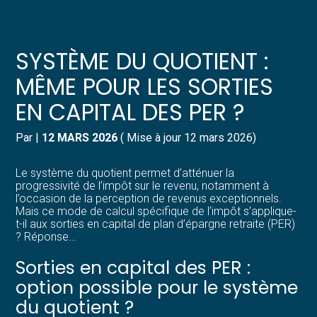
Créer et reprendre une activité
Pilotez votre gestion
SYSTÈME DU QUOTIENT :
Gérer votre quotidien
Suivre votre comptabilité
MÊME POUR LES SORTIES
EN CAPITAL DES PER ?
Piloter votre entreprise
Gérer vos ressources humaines
Par
|
12 MARS 2026
( Mise à jour 12 mars 2026)
Développer votre entreprise
Dématérialiser vos documents
Le système du quotient permet d’atténuer la
Construire votre patrimoine
progressivité de l’impôt sur le revenu, notamment à
l’occasion de la perception de revenus exceptionnels.
Mais ce mode de calcul spécifique de l’impôt s’applique-
Structurer votre croissance
t-il aux sorties en capital de plan d’épargne retraite (PER)
? Réponse…
Être prêt pour la facturation
Sorties en capital des PER :
électronique
option possible pour le système
du quotient ?