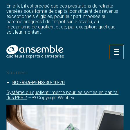
En effet, il est précisé que ces prestations de retraite
versées sous forme de capital constituent des revenus
exceptionnels éligibles, pour leur part imposée au
barème progressif de l’impôt sur le revenu, au
mécanisme de quotient et ce, par exception, quel que
soit leur montant.
Cette clarification du cadre fiscal applicable aux sorties
en capital du PER pourrait ainsi, selon les situations
individuelles, être prise en compte dans la réflexion
Aller
relative aux modalités de déblocage de l’épargne
au
retraite.
contenu
Sources :
BOI-RSA-PENS-30-10-20
Système du quotient : même pour les sorties en capital
des PER ?
– © Copyright WebLex