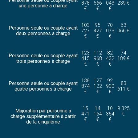
Personne seule ou couple ayant
878
666
043
239 €
une personne à charge
€
€
€
103
95
70
63
Personne seule ou couple ayant
727
427
073
066 €
deux personnes à charge
€
€
€
123
112
82
74
Personne seule ou couple ayant
415
968
432
189 €
trois personnes à charge
€
€
€
138
127
92
Personne seule ou couple ayant
83
874
122
900
quatre personnes à charge
611 €
€
€
€
15
14
10
9 325
Majoration par personne à
471
164
364
€
charge supplémentaire à partir
€
€
€
de la cinquième