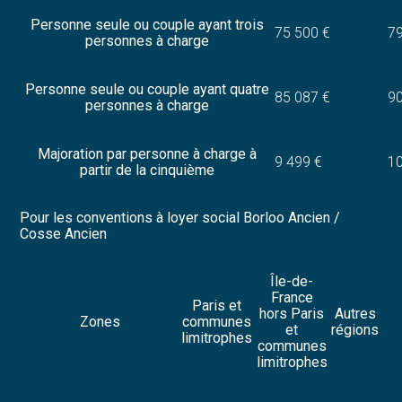
Personne seule ou couple ayant trois
75 500 €
79
personnes à charge
Personne seule ou couple ayant quatre
85 087 €
90
personnes à charge
Majoration par personne à charge à
9 499 €
10
partir de la cinquième
Pour les conventions à loyer social Borloo Ancien /
Cosse Ancien
Île-de-
France
Paris et
hors Paris
Autres
Zones
communes
et
régions
limitrophes
communes
limitrophes