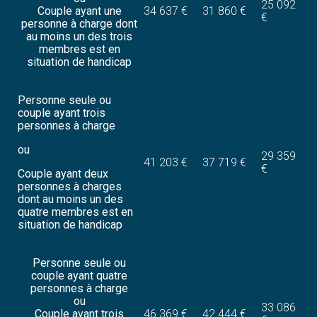
25 092
Couple ayant une
34 637 €
31 860 €
€
personne à charge dont
au moins un des trois
membres est en
situation de handicap
Personne seule ou
couple ayant trois
personnes à charge
ou
29 359
41 203 €
37 719 €
€
Couple ayant deux
personnes à charges
dont au moins un des
quatre membres est en
situation de handicap
Personne seule ou
couple ayant quatre
personnes à charge
ou
33 086
Couple ayant trois
46 369 €
42 444 €