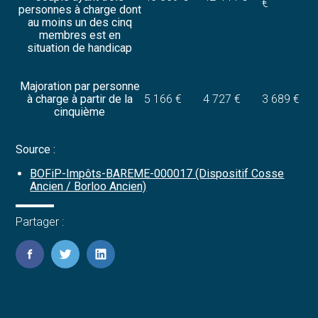
€
personnes à charge dont
au moins un des cinq
membres est en
situation de handicap
Majoration par personne
à charge à partir de la
5 166 €
4 727 €
3 689 €
cinquième
Source :
BOFiP-Impôts-BAREME-000017 (Dispositif Cosse
Ancien / Borloo Ancien)
Partager :
FaceBook
Twitter
LinkedIn