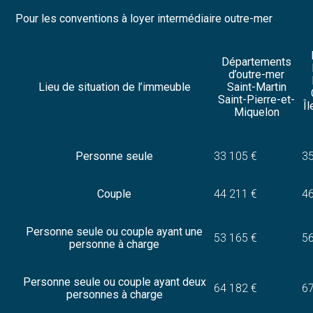
Pour les conventions à loyer intermédiaire outre-mer
Départements
d’outre-mer
Lieu de situation de l’immeuble
Saint-Martin
Saint-Pierre-et-
Îl
Miquelon
Personne seule
33 105 €
35
Couple
44 211 €
46
Personne seule ou couple ayant une
53 165 €
56
personne à charge
Personne seule ou couple ayant deux
64 182 €
67
personnes à charge