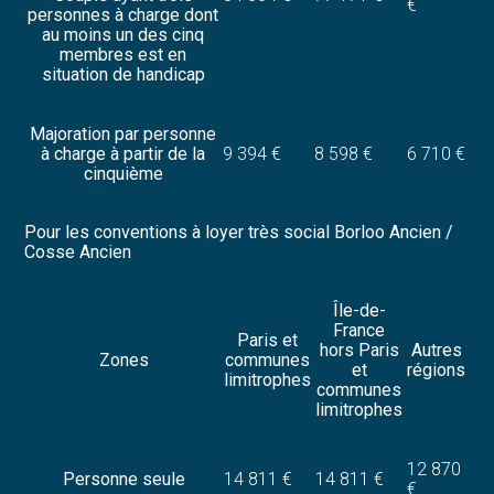
€
personnes à charge dont
au moins un des cinq
membres est en
situation de handicap
Majoration par personne
à charge à partir de la
9 394 €
8 598 €
6 710 €
cinquième
Pour les conventions à loyer très social Borloo Ancien /
Cosse Ancien
Île-de-
France
Paris et
hors Paris
Autres
Zones
communes
et
régions
limitrophes
communes
limitrophes
12 870
Personne seule
14 811 €
14 811 €
€