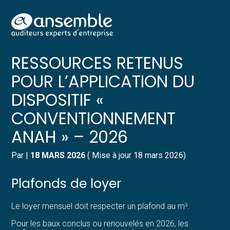
Créer et reprendre une activité
Pilotez votre gestion
Aller
PLAFONDS DE LOYER ET DE
au
contenu
Gérer votre quotidien
Suivre votre comptabilité
RESSOURCES RETENUS
POUR L’APPLICATION DU
Piloter votre entreprise
Gérer vos ressources humaines
DISPOSITIF «
Développer votre entreprise
Dématérialiser vos documents
CONVENTIONNEMENT
ANAH » – 2026
Construire votre patrimoine
Par
|
18 MARS 2026
( Mise à jour 18 mars 2026)
Structurer votre croissance
Plafonds de loyer
Être prêt pour la facturation
électronique
Le loyer mensuel doit respecter un plafond au m².
Pour les baux conclus ou renouvelés en 2026, les