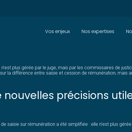
Principal
Vos enjeux
Nos expertises
No
DES AJUSTEMENTS DE LA PROC
ion n’est plus gérée par le juge, mais par les commissaires de ju
 la différence entre saisie et cession de rémunération, mais aussi
de nouvelles précisions util
e de saisie sur rémunération a été simplifiée : elle n’est plus gér