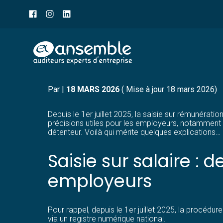
Menu
sub-
header
Aller
SAISIE SUR SALAIRE : 
au
contenu
Par
|
18 MARS 2026
( Mise à jour 18 mars 2026)
Depuis le 1er juillet 2025, la saisie sur rémunérat
précisions utiles pour les employeurs, notamment sur
détenteur. Voilà qui mérite quelques explications…
Saisie sur salaire : 
employeurs
Pour rappel, depuis le 1er juillet 2025, la procédur
via un registre numérique national.