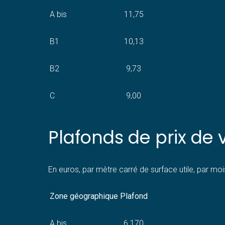
A bis
11,75
B1
10,13
B2
9,73
C
9,00
Plafonds de prix de 
En euros, par mètre carré de surface utile, par moi
Zone géographique
Plafond
A bis
6 170