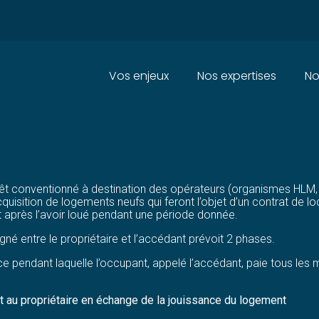
Principal
Vos enjeux
Nos expertises
No
 AU PRÊT SOCIAL LOCATION-
prêt conventionné à destination des opérateurs (organismes HLM
quisition de logements neufs qui feront l’objet d’un contrat de lo
t après l’avoir loué pendant une période donnée.
né entre le propriétaire et l’accédant prévoit 2 phases.
 pendant laquelle l’occupant, appelé l’accédant, paie tous les m
ent au propriétaire en échange de la jouissance du logement