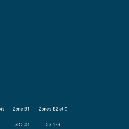
s
bis
Zone B1
Zones B2 et C
38 508
33 479