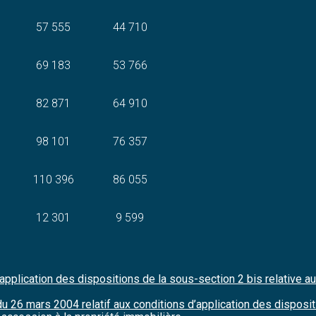
57 555
44 710
69 183
53 766
82 871
64 910
98 101
76 357
110 396
86 055
12 301
9 599
’application des dispositions de la sous-section 2 bis relative 
u 26 mars 2004 relatif aux conditions d’application des disposit