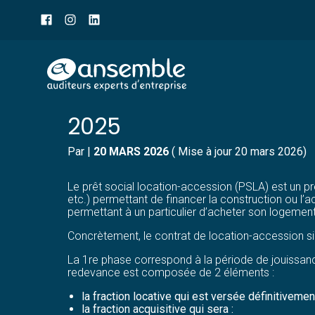
Menu
sub-
header
Aller
PLAFONDS APPLICABLES
au
contenu
2025
Par
|
20 MARS 2026
( Mise à jour 20 mars 2026)
Le prêt social location-accession (PSLA) est un 
etc.) permettant de financer la construction ou l’ac
permettant à un particulier d’acheter son logemen
Concrètement, le contrat de location-accession sig
La 1re phase correspond à la période de jouissance
redevance est composée de 2 éléments :
la fraction locative qui est versée définitivem
la fraction acquisitive qui sera :