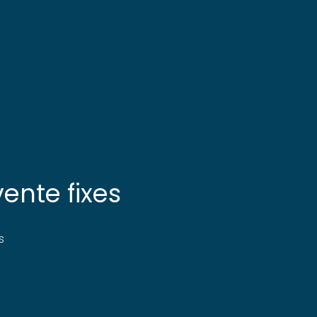
vente fixes
s