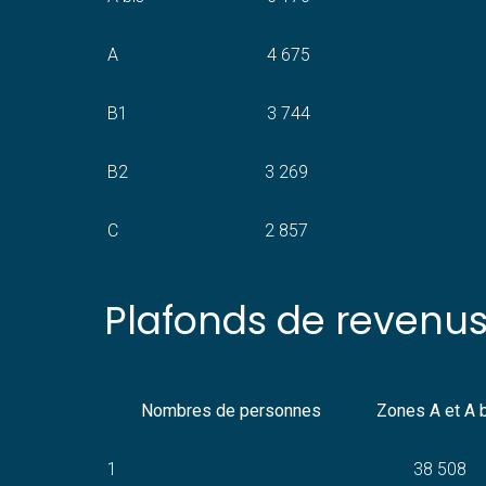
A
4 675
B1
3 744
B2
3 269
C
2 857
Plafonds de revenu
Nombres de personnes
Zones A et A 
1
38 508