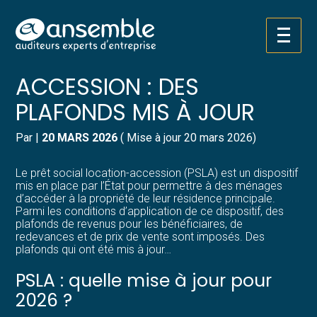
Créer et reprendre une activité
Pilotez votre gestion
Aller
PRÊT SOCIAL LOCATION-
au
contenu
Gérer votre quotidien
Suivre votre comptabilité
ACCESSION : DES
PLAFONDS MIS À JOUR
Piloter votre entreprise
Gérer vos ressources humaines
Par
|
20 MARS 2026
( Mise à jour 20 mars 2026)
Développer votre entreprise
Dématérialiser vos documents
Le prêt social location-accession (PSLA) est un dispositif
Construire votre patrimoine
mis en place par l’État pour permettre à des ménages
d’accéder à la propriété de leur résidence principale.
Parmi les conditions d’application de ce dispositif, des
Structurer votre croissance
plafonds de revenus pour les bénéficiaires, de
redevances et de prix de vente sont imposés. Des
plafonds qui ont été mis à jour…
Être prêt pour la facturation
électronique
PSLA : quelle mise à jour pour
2026 ?